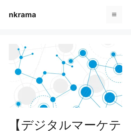
コ
ン
nkrama
メ
テ
ン
ニ
ツ
へ
ス
ュ
キ
ッ
ー
プ
【デジタルマーケテ