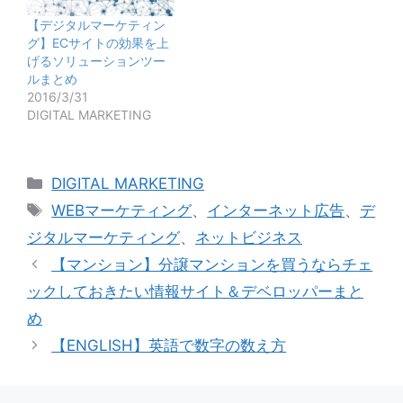
【デジタルマーケティン
グ】ECサイトの効果を上
げるソリューションツー
ルまとめ
2016/3/31
DIGITAL MARKETING
カ
DIGITAL MARKETING
テ
タ
WEBマーケティング
、
インターネット広告
、
デ
ゴ
グ
ジタルマーケティング
、
ネットビジネス
リ
【マンション】分譲マンションを買うならチェ
ー
ックしておきたい情報サイト＆デベロッパーまと
め
【ENGLISH】英語で数字の数え方