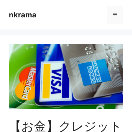
コ
ン
nkrama
メ
テ
ン
ニ
ツ
へ
ス
ュ
キ
ッ
ー
プ
【お金】クレジット