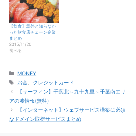
【飲食】意外と知らなか
った飲食店チェーン企業
まとめ
2015/11/20
食べる
カ
MONEY
テ
タ
お金
、
クレジットカード
ゴ
グ
【サーフィン】千葉北～九十九里～千葉南エリ
リ
アの波情報(無料)
ー
【インターネット】ウェブサービス構築に必須
なドメイン取得サービスまとめ