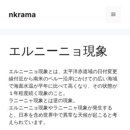
コ
ン
nkrama
メ
テ
ン
ニ
ツ
へ
エルニーニョ現象
ス
ュ
キ
ッ
ー
プ
エルニーニョ現象とは、太平洋赤道域の日付変更
線付近から南米のペルー沿岸にかけての広い海域
で海面水温が平年に比べて高くなり、その状態が
１年程度続く現象のこと。
ラニーニャ現象とは逆の現象。
エルニーニョ現象やラニーニャ現象が発生する
と、日本を含め世界中で異常な天候が起こると考
えられています。