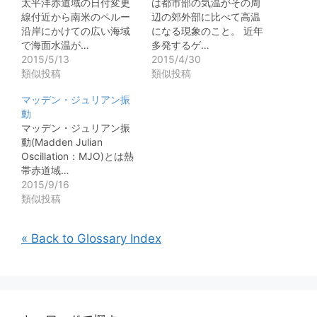
太平洋赤道域の日付変更
は都市部の気温がその周
線付近から南米のペルー
辺の郊外部に比べて高温
沿岸にかけての広い海域
になる現象のこと。 近年
で海面水温が…
多発するゲ…
2015/5/13
2015/4/30
類似投稿
類似投稿
マッデン・ジュリアン振
動
マッデン・ジュリアン振
動(Madden Julian
Oscillation：MJO)とは熱
帯赤道域…
2015/9/16
類似投稿
« Back to Glossary Index