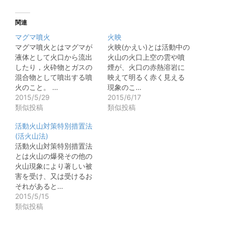
関連
マグマ噴火
火映
マグマ噴火とはマグマが
火映(かえい)とは活動中の
液体として火口から流出
火山の火口上空の雲や噴
したり，火砕物とガスの
煙が、火口の赤熱溶岩に
混合物として噴出する噴
映えて明るく赤く見える
火のこと。 …
現象のこ…
2015/5/29
2015/6/17
類似投稿
類似投稿
活動火山対策特別措置法
(活火山法)
活動火山対策特別措置法
とは火山の爆発その他の
火山現象により著しい被
害を受け、又は受けるお
それがあると…
2015/5/15
類似投稿