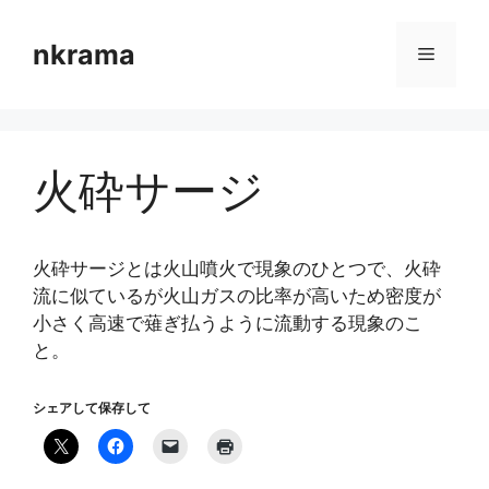
コ
ン
nkrama
メ
テ
ン
ニ
ツ
へ
火砕サージ
ス
ュ
キ
ッ
ー
プ
火砕サージとは火山噴火で現象のひとつで、火砕
流に似ているが火山ガスの比率が高いため密度が
小さく高速で薙ぎ払うように流動する現象のこ
と。
シェアして保存して