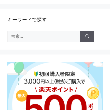
キーワードで探す
検
索: