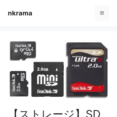
コ
ン
nkrama
メ
テ
ン
ニ
ツ
へ
ス
ュ
キ
ッ
ー
プ
【ストレージ】SD