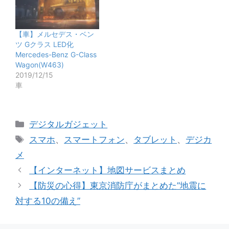
【車】メルセデス・ベン
ツ Gクラス LED化
Mercedes-Benz G-Class
Wagon(W463)
2019/12/15
車
カ
デジタルガジェット
テ
タ
スマホ
、
スマートフォン
、
タブレット
、
デジカ
ゴ
グ
メ
リ
【インターネット】地図サービスまとめ
ー
【防災の心得】東京消防庁がまとめた”地震に
対する10の備え”