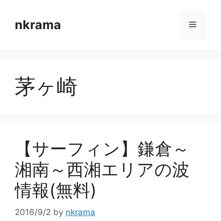
コ
ン
nkrama
メ
テ
ン
ニ
ツ
へ
茅ヶ崎
ス
ュ
キ
ッ
ー
プ
【サーフィン】鎌倉～
湘南～西湘エリアの波
情報(無料)
2016/9/2
by
nkrama