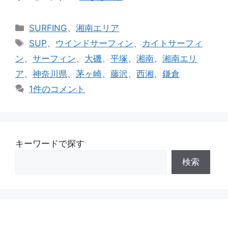
カ
SURFING
、
湘南エリア
テ
タ
SUP
、
ウインドサーフィン
、
カイトサーフィ
ゴ
グ
ン
、
サーフィン
、
大磯
、
平塚
、
湘南
、
湘南エリ
リ
ア
、
神奈川県
、
茅ヶ崎
、
藤沢
、
西湘
、
鎌倉
ー
1件のコメント
キーワードで探す
検索