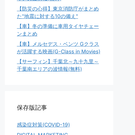
【防災の心得】東京消防庁がまとめ
た"地震に対する10の備え"
【車】冬の準備に車用タイヤチェー
ンまとめ
【車】メルセデス・ベンツ Gクラス
が活躍する映画(G-Class in Movies)
【サーフィン】千葉北～九十九里～
千葉南エリアの波情報(無料)
保存版記事
感染症対策(COVID-19)
DIGITAL MARKETING