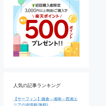
人気の記事ランキング
【サーフィン】鎌倉～湘南～西湘エ
リアの波情報(無料)