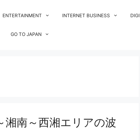
ENTERTAINMENT
INTERNET BUSINESS
DIG
GO TO JAPAN
～湘南～西湘エリアの波