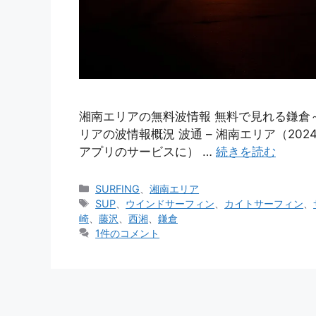
湘南エリアの無料波情報 無料で見れる鎌倉
リアの波情報概況 波通 – 湘南エリア（20
アプリのサービスに） …
続きを読む
カ
SURFING
、
湘南エリア
テ
タ
SUP
、
ウインドサーフィン
、
カイトサーフィン
、
ゴ
グ
崎
、
藤沢
、
西湘
、
鎌倉
リ
1件のコメント
ー