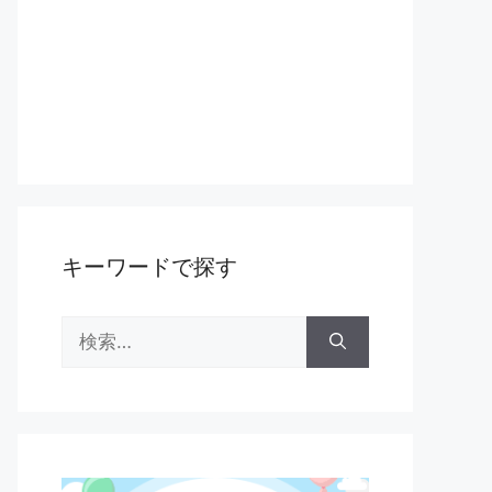
キーワードで探す
検
索: