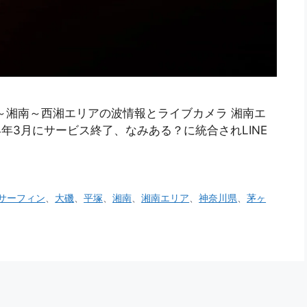
～湘南～西湘エリアの波情報とライブカメラ 湘南エ
24年3月にサービス終了、なみある？に統合されLINE
サーフィン
、
大磯
、
平塚
、
湘南
、
湘南エリア
、
神奈川県
、
茅ヶ