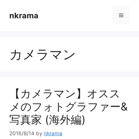
コ
ン
nkrama
メ
テ
ン
ニ
ツ
へ
カメラマン
ス
ュ
キ
ッ
ー
プ
【カメラマン】オスス
メのフォトグラファー&
写真家 (海外編)
2016/8/14
by
nkrama