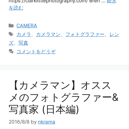
https://clarklittlephotography.com/ Bren …
続き
を読む
カ
CAMERA
テ
タ
カメラ
、
カメラマン
、
フォトグラファー
、
レン
ゴ
グ
ズ
、
写真
リ
コメントをどうぞ
ー
【カメラマン】オスス
メのフォトグラファー&
写真家 (日本編)
2016/8/8
by
nkrama