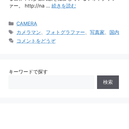
ァー。 http://na …
続きを読む
カ
CAMERA
テ
タ
カメラマン
、
フォトグラファー
、
写真家
、
国内
ゴ
グ
コメントをどうぞ
リ
ー
キーワードで探す
検索