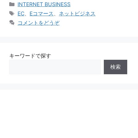
カ
INTERNET BUSINESS
テ
タ
EC
、
Eコマース
、
ネットビジネス
ゴ
グ
コメントをどうぞ
リ
ー
キーワードで探す
検索