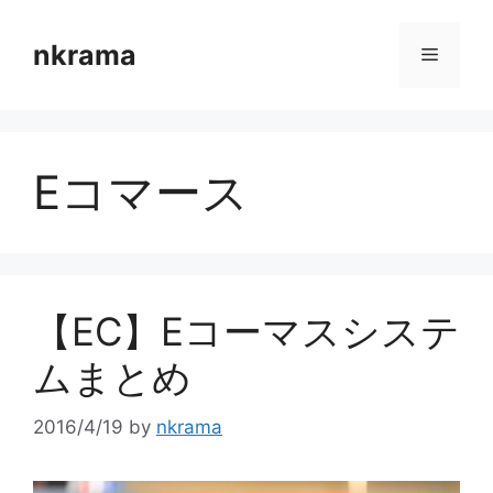
コ
ン
nkrama
メ
テ
ン
ニ
ツ
へ
Eコマース
ス
ュ
キ
ッ
ー
プ
【EC】Eコーマスシステ
ムまとめ
2016/4/19
by
nkrama