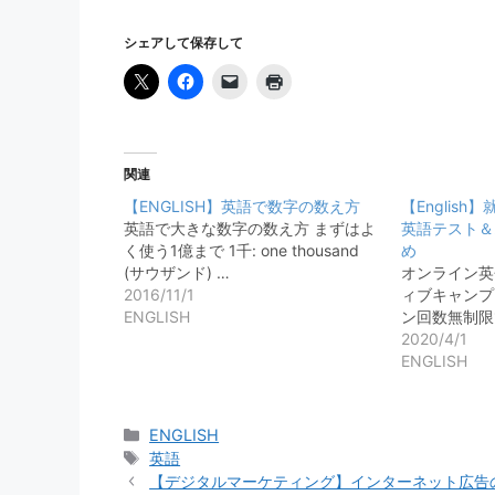
シェアして保存して
関連
【ENGLISH】英語で数字の数え方
【Englis
英語で大きな数字の数え方 まずはよ
英語テスト＆
く使う1億まで 1千: one thousand
め
(サウザンド) …
オンライン英
2016/11/1
ィブキャンプ(N
ENGLISH
ン回数無制限
2020/4/1
ENGLISH
カ
ENGLISH
テ
タ
英語
ゴ
グ
【デジタルマーケティング】インターネット広告