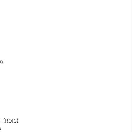
rn
 (ROIC)
s