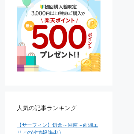
人気の記事ランキング
【サーフィン】鎌倉～湘南～西湘エ
リアの波情報(無料)