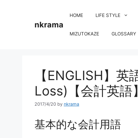
コ
ン
HOME
LIFE STYLE
テ
nkrama
ン
MIZUTOKAZE
GLOSSARY
ツ
へ
ス
キ
ッ
【ENGLISH】英語で
プ
Loss)【会計英語
2017/4/20
by
nkrama
基本的な会計用語