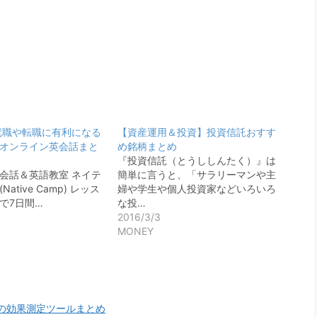
h】就職や転職に有利になる
【資産運用＆投資】投資信託おすす
オンライン英会話まと
め銘柄まとめ
『投資信託（とうししんたく）』は
会話＆英語教室 ネイテ
簡単に言うと、「サラリーマンや主
ative Camp) レッス
婦や学生や個人投資家などいろいろ
で7日間…
な投…
2016/3/3
MONEY
の効果測定ツールまとめ