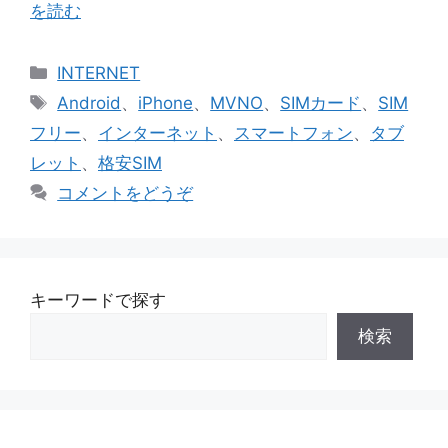
を読む
カ
INTERNET
テ
タ
Android
、
iPhone
、
MVNO
、
SIMカード
、
SIM
ゴ
グ
フリー
、
インターネット
、
スマートフォン
、
タブ
リ
レット
、
格安SIM
ー
コメントをどうぞ
キーワードで探す
検索