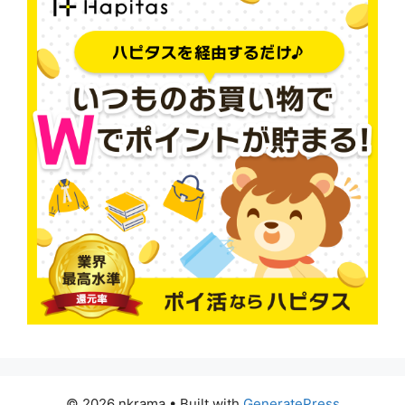
© 2026 nkrama
• Built with
GeneratePress