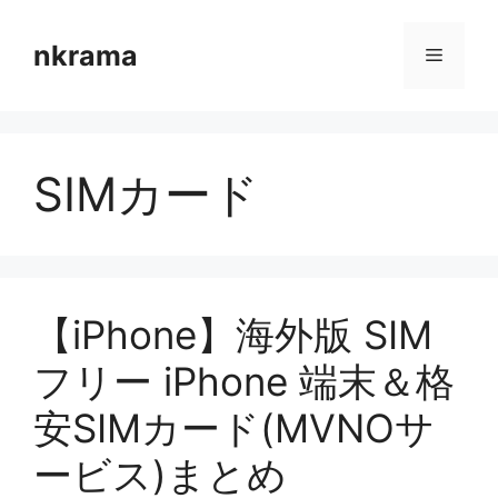
コ
ン
nkrama
メ
テ
ン
ニ
ツ
へ
SIMカード
ス
ュ
キ
ッ
ー
プ
【iPhone】海外版 SIM
フリー iPhone 端末＆格
安SIMカード(MVNOサ
ービス)まとめ